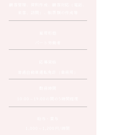
顧客管理、資料作成、顧客対応（電話、
来客、訪問）、帳票類の作成等
雇用形態
パート労働者
応募資格
普通自動車運転免許（業務用）
勤務時間
10:00～19:00の間の5時間程度
給与・賞与
1,000～1,200円/時間